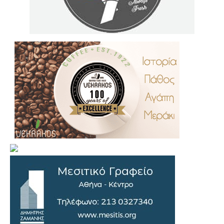
.
..
…