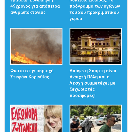
Τρίπολη: Συνελήφθη
Κύπελλο Ελλάδας: Το
49χρονος για απόπειρα
πρόγραμμα των αγώνων
ανθρωποκτονίας
του 2ου προκριματικού
γύρου
Φωτιά στην περιοχή
Απόψε η Σπάρτη είναι
Στεφάνι Κορινθίας
Ανοιχτή Πόλη και η
Λέσχη συμμετέχει με
ξεχωριστές
προσφορές!