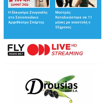
Η Ελεωνόρα Ζουγανέλη
Μυστράς:
στο Σαϊνοπούλειο
Καταδικάστηκε σε 11
Αμφιθέατρο Σπάρτης
μήνες με αναστολή ο
55χρονος