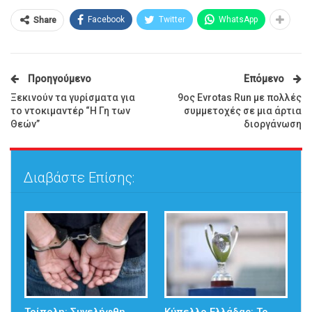
Facebook
Twitter
WhatsApp
Share
Προηγούμενο
Επόμενο
Ξεκινούν τα γυρίσματα για
9ος Evrotas Run με πολλές
το ντοκιμαντέρ “Η Γη των
συμμετοχές σε μια άρτια
Θεών”
διοργάνωση
Διαβάστε Επίσης: