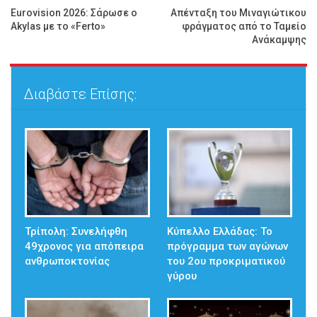
Eurovision 2026: Σάρωσε ο
Απένταξη του Μιναγιώτικου
Akylas με το «Ferto»
φράγματος από το Ταμείο
Ανάκαμψης
Διαβάστε Επίσης:
Τρίπολη: Συνελήφθη
Κύπελλο Ελλάδας: Το
49χρονος για απόπειρα
πρόγραμμα των αγώνων
ανθρωποκτονίας
του 2ου προκριματικού
γύρου