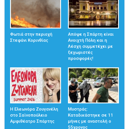
Φωτιά στην περιοχή
Απόψε η Σπάρτη είναι
Στεφάνι Κορινθίας
Ανοιχτή Πόλη και η
Λέσχη συμμετέχει με
ξεχωριστές
προσφορές!
Η Ελεωνόρα Ζουγανέλη
Μυστράς:
στο Σαϊνοπούλειο
Καταδικάστηκε σε 11
Αμφιθέατρο Σπάρτης
μήνες με αναστολή ο
55χρονος