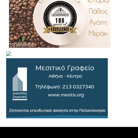
.
..
…