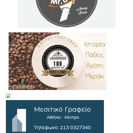
.
..
…