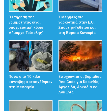
“Η τήρηση της
Συλλήψεις για
νομιμότητας είναι
ναρκωτικά στην Ε.Ο.
υποχρεωτική κύριε
Σπάρτης-Γυθείου και
Δήμαρχε Τρίπολης”
στη Βόρεια Κυνουρία
Πάνω από 10 κιλά
Ενισχύονται οι βοριάδες:
κάνναβης κατασχέθηκαν
Red Code για Κορινθία,
στη Μεσσηνία
Αργολίδα, Αρκαδία και
Λακωνία