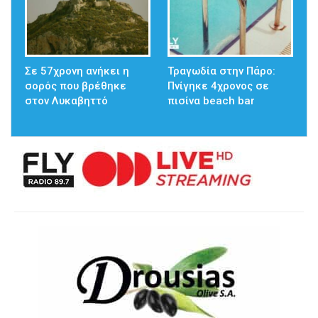
Σε 57χρονη ανήκει η
Τραγωδία στην Πάρο:
σορός που βρέθηκε
Πνίγηκε 4χρονος σε
στον Λυκαβηττό
πισίνα beach bar