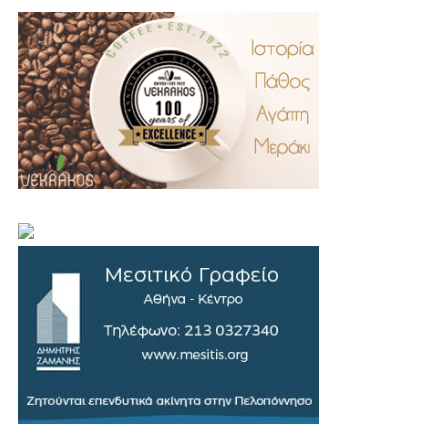
.
..
…