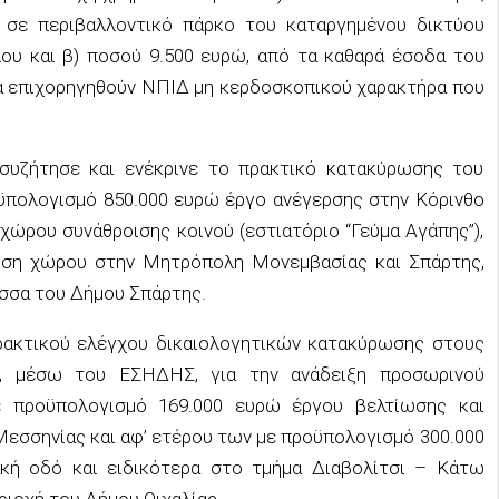
ς σε περιβαλλοντικό πάρκο του καταργημένου δικτύου
ου και β) ποσού 9.500 ευρώ, από τα καθαρά έσοδα του
να επιχορηγηθούν ΝΠΙΔ μη κερδοσκοπικού χαρακτήρα που
 συζήτησε και ενέκρινε το πρακτικό κατακύρωσης του
οϋπολογισμό 850.000 ευρώ έργο ανέγερσης στην Κόρινθο
χώρου συνάθροισης κοινού (εστιατόριο “Γεύμα Αγάπης”),
ήση χώρου στην Μητρόπολη Μονεμβασίας και Σπάρτης,
ισσα του Δήμου Σπάρτης.
ρακτικού ελέγχου δικαιολογητικών κατακύρωσης στους
ύς, μέσω του ΕΣΗΔΗΣ, για την ανάδειξη προσωρινού
ε προϋπολογισμό 169.000 ευρώ έργου βελτίωσης και
εσσηνίας και αφ’ ετέρου των με προϋπολογισμό 300.000
κή οδό και ειδικότερα στο τμήμα Διαβολίτσι – Κάτω
ριοχή του Δήμου Οιχαλίας.