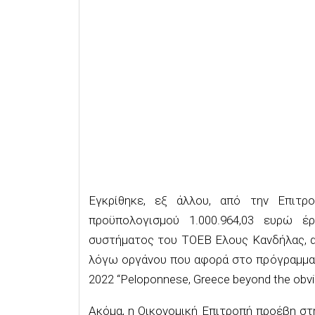
Εγκρίθηκε, εξ άλλου, από την Επιτρ
προϋπολογισμού 1.000.964,03 ευρώ έ
συστήματος του ΤΟΕΒ Ελους Κανδήλας, α
λόγω οργάνου που αφορά στο πρόγραμμα
2022 “Peloponnese, Greece beyond the obvi
Ακόμα, η Οικονομική Επιτροπή προέβη σ