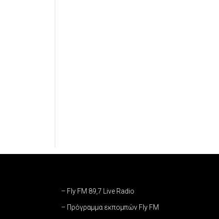
– Fly FM 89,7 Live Radio
– Πρόγραμμα εκπομπών Fly FM