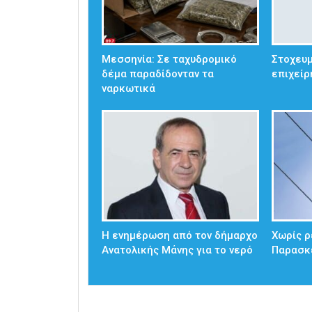
Μεσσηνία: Σε ταχυδρομικό
Στοχευμ
δέμα παραδίδονταν τα
επιχείρ
ναρκωτικά
Η ενημέρωση από τον δήμαρχο
Χωρίς ρ
Ανατολικής Μάνης για το νερό
Παρασκ