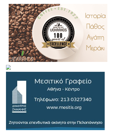
.
..
…