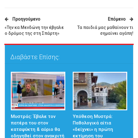
Προηγούμενο
Επόμενο
«Την κα Μενδώνη την έβγαλε
Τα παιδιά μας μαθαίνουν τι
ο δρόμος της στη Σπάρτη»
σημαίνει αγάπη!
Διαβάστε Επίσης:
Μυστράς: Έβαλε τον
Υπόθεση Μυστρά:
πατέρα του στον
Παθολογικά αίτια
καταψύκτη & αύριο θα
«δείχνει» η πρώτη
οδηγηθεί στον ανακριτή
εκτίμηση του