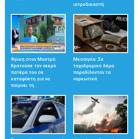
ιατροδικαστή
Φρίκη στον Μυστρά:
Μεσσηνία: Σε
Κρατούσε τον νεκρό
ταχυδρομικό δέμα
πατέρα του σε
παραδίδονταν τα
καταψύκτη για να
ναρκωτικά
παίρνει τη…