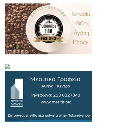
.
..
…