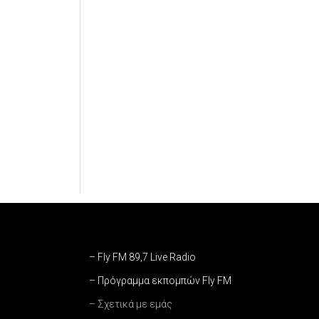
– Fly FM 89,7 Live Radio
– Πρόγραμμα εκπομπών Fly FM
– Σχετικά με εμάς