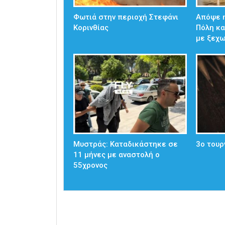
Φωτιά στην περιοχή Στεφάνι
Απόψε η
Κορινθίας
Πόλη κα
με ξεχ
Μυστράς: Καταδικάστηκε σε
3ο τουρ
11 μήνες με αναστολή ο
55χρονος