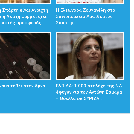
 Σπάρτη είναι Ανοιχτή
Η Ελεωνόρα Ζουγανέλη στο
ι η Λέσχη συμμετέχει
Σαϊνοπούλειο Αμφιθέατρο
ωριστές προσφορές!
Σπάρτης
νουά τάβλι στην Άρνα
ΕΛΠΙΔΑ: 1.000 στελέχη της ΝΔ
έφυγαν για τον Αντώνη Σαμαρά
– Θύελλα σε ΣΥΡΙΖΑ…