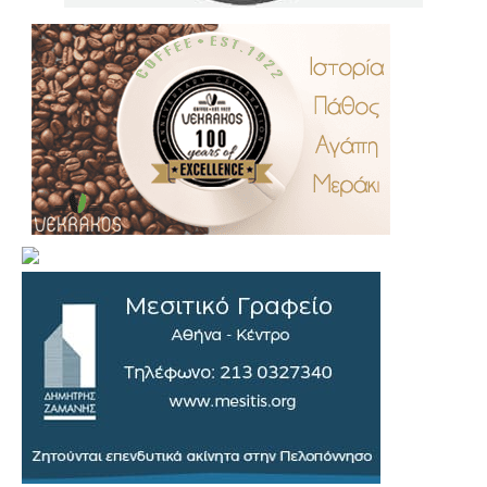
.
..
…