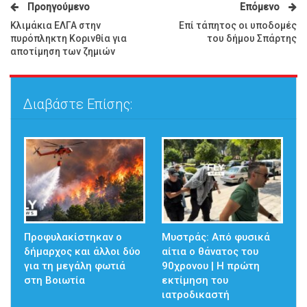
Προηγούμενο
Επόμενο
Κλιμάκια ΕΛΓΑ στην
Επί τάπητος οι υποδομές
πυρόπληκτη Κορινθία για
του δήμου Σπάρτης
αποτίμηση των ζημιών
Διαβάστε Επίσης:
Προφυλακίστηκαν ο
Μυστράς: Από φυσικά
δήμαρχος και άλλοι δύο
αίτια ο θάνατος του
για τη μεγάλη φωτιά
90χρονου | Η πρώτη
στη Βοιωτία
εκτίμηση του
ιατροδικαστή