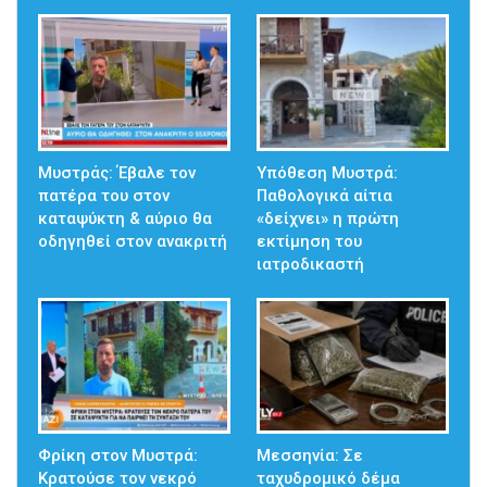
Μυστράς: Έβαλε τον
Υπόθεση Μυστρά:
πατέρα του στον
Παθολογικά αίτια
καταψύκτη & αύριο θα
«δείχνει» η πρώτη
οδηγηθεί στον ανακριτή
εκτίμηση του
ιατροδικαστή
Φρίκη στον Μυστρά:
Μεσσηνία: Σε
Κρατούσε τον νεκρό
ταχυδρομικό δέμα