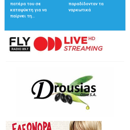
πατέρα του σε
παραδίδονταν τα
καταψύκτη για να
ναρκωτικά
παίρνει τη…