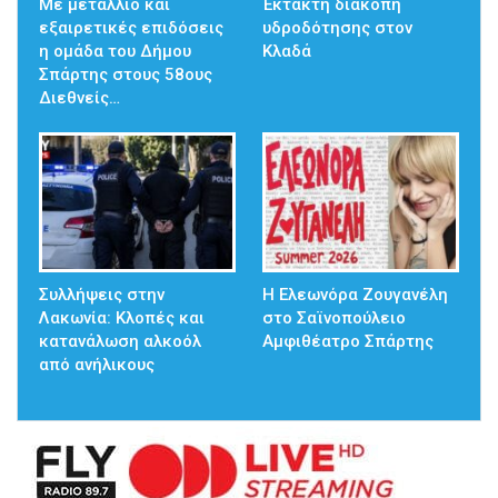
Με μετάλλιο και
Έκτακτη διακοπή
εξαιρετικές επιδόσεις
υδροδότησης στον
η ομάδα του Δήμου
Κλαδά
Σπάρτης στους 58ους
Διεθνείς…
Συλλήψεις στην
Η Ελεωνόρα Ζουγανέλη
Λακωνία: Κλοπές και
στο Σαϊνοπούλειο
κατανάλωση αλκοόλ
Αμφιθέατρο Σπάρτης
από ανήλικους