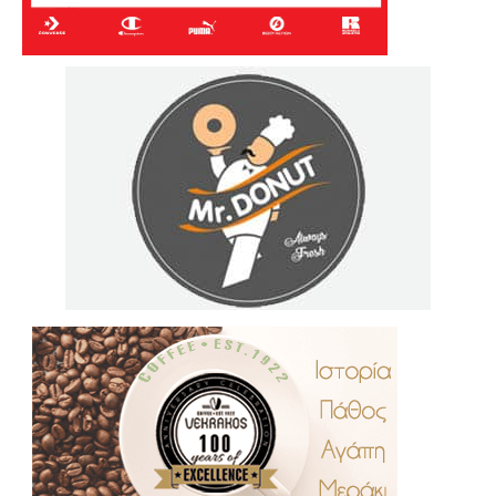
.
..
…