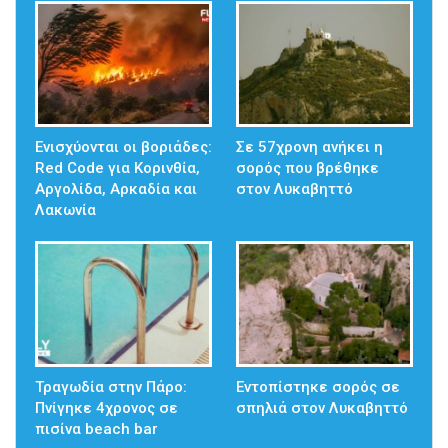
Ενισχύονται οι βοριάδες:
Σε 57χρονη ανήκει η
Red Code για Κορινθία,
σορός που βρέθηκε
Αργολίδα, Αρκαδία και
στον Λυκαβηττό
Λακωνία
Τραγωδία στην Πάρο:
Εντοπίστηκε σορός σε
Πνίγηκε 4χρονος σε
σπηλιά στον Λυκαβηττό
πισίνα beach bar