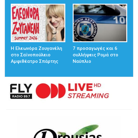
Η Ελεωνόρα Ζουγανέλη
7 προσαγωγές και 6
στο Σαϊνοπούλειο
συλλήψεις Ρομά στο
Αμφιθέατρο Σπάρτης
Ναύπλιο