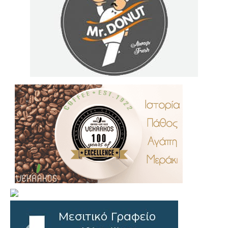
.
..
…