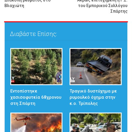
Διακοπή ρεύματος στο
Άκρως επιτυχημένη η Γ.Σ.
Βλαχιώτη
του Εμπορικού Συλλόγου
Σπάρτης
Διαβάστε Επίσης:
Εντοπίστηκε
Τραγικό δυστύχημα με
χασισοφυτεία 68χρονου
ρυμουλκό όχημα στην
στη Σπάρτη
ε.ο. Τρίπολης