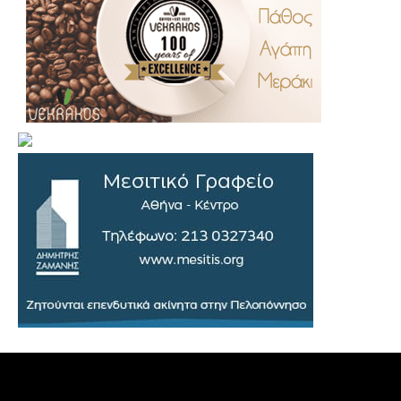
.
..
…