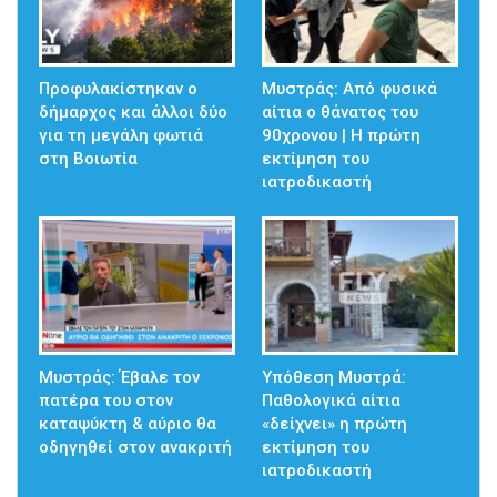
Προφυλακίστηκαν ο
Μυστράς: Από φυσικά
δήμαρχος και άλλοι δύο
αίτια ο θάνατος του
για τη μεγάλη φωτιά
90χρονου | Η πρώτη
στη Βοιωτία
εκτίμηση του
ιατροδικαστή
Μυστράς: Έβαλε τον
Υπόθεση Μυστρά:
πατέρα του στον
Παθολογικά αίτια
καταψύκτη & αύριο θα
«δείχνει» η πρώτη
οδηγηθεί στον ανακριτή
εκτίμηση του
ιατροδικαστή