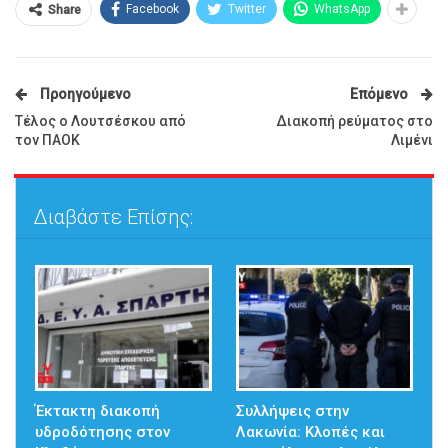
Facebook
Twitter
WhatsApp
Share
Προηγούμενο
Επόμενο
Τέλος ο Λουτσέσκου από
Διακοπή ρεύματος στο
τον ΠΑΟΚ
Λιμένι
Διαβάστε Επίσης:
Έκτακτη διακοπή
Συλλήψεις στην
υδροδότησης στον
Λακωνία: Κλοπές και