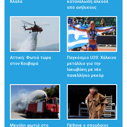
Κλαδά
κατανάλωση αλκοόλ
από ανήλικους
Αττική: Φωτιά τώρα
Παγκόσμιο U20: Χάλκινο
στον Κουβαρά
μετάλλιο για την
Ιακωβάκη με νέο
πανελλήνιο ρεκόρ
Μεγάλη φωτιά στο
Πέθανε ο σπουδαίος