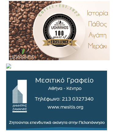
.
..
…