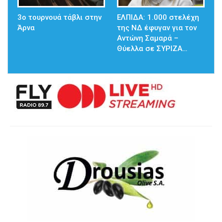
3ο τουρνουά τάβλι στην
ΕΛΠΙΔΑ: 1.000 στελέχη
Άρνα
της ΝΔ έφυγαν για τον
Αντώνη Σαμαρά –
Θύελλα σε ΣΥΡΙΖΑ…