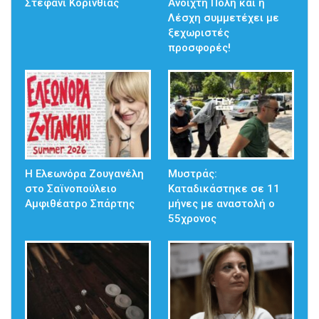
Στεφάνι Κορινθίας
Ανοιχτή Πόλη και η
Λέσχη συμμετέχει με
ξεχωριστές
προσφορές!
Η Ελεωνόρα Ζουγανέλη
Μυστράς:
στο Σαϊνοπούλειο
Καταδικάστηκε σε 11
Αμφιθέατρο Σπάρτης
μήνες με αναστολή ο
55χρονος