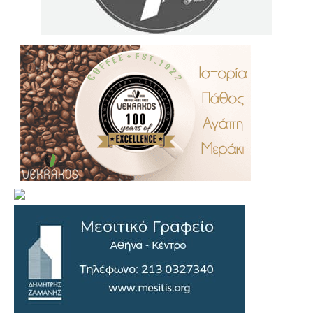
.
..
…