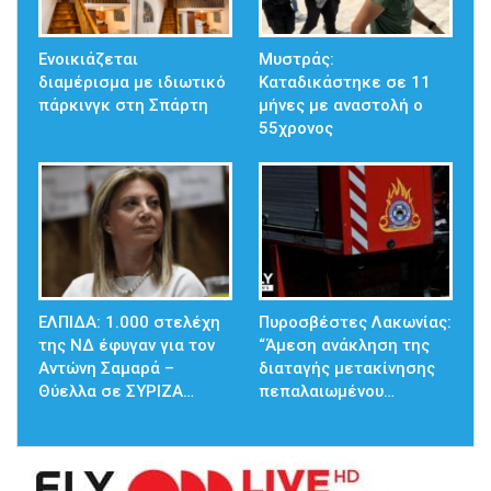
Ενοικιάζεται
Μυστράς:
διαμέρισμα με ιδιωτικό
Καταδικάστηκε σε 11
πάρκινγκ στη Σπάρτη
μήνες με αναστολή ο
55χρονος
ΕΛΠΙΔΑ: 1.000 στελέχη
Πυροσβέστες Λακωνίας:
της ΝΔ έφυγαν για τον
“Άμεση ανάκληση της
Αντώνη Σαμαρά –
διαταγής μετακίνησης
Θύελλα σε ΣΥΡΙΖΑ…
πεπαλαιωμένου…