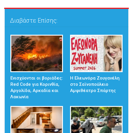
Διαβάστε Επίσης:
Ενισχύονται οι βοριάδες:
Η Ελεωνόρα Ζουγανέλη
Red Code για Κορινθία,
στο Σαϊνοπούλειο
Αργολίδα, Αρκαδία και
Αμφιθέατρο Σπάρτης
Λακωνία