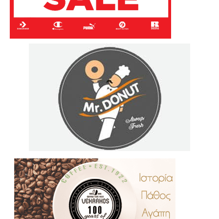
.
..
…