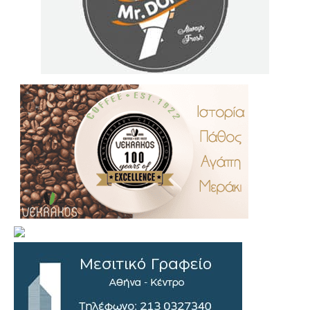
.
..
…