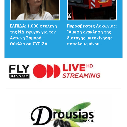
ΕΛΠΙΔΑ: 1.000 στελέχη
Πυροσβέστες Λακωνίας:
της ΝΔ έφυγαν για τον
“Άμεση ανάκληση της
Αντώνη Σαμαρά –
διαταγής μετακίνησης
Θύελλα σε ΣΥΡΙΖΑ…
πεπαλαιωμένου…