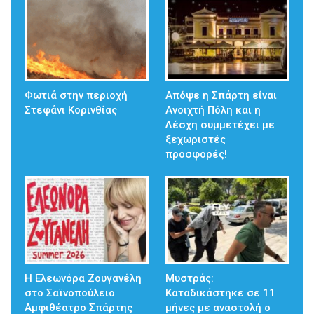
Φωτιά στην περιοχή
Απόψε η Σπάρτη είναι
Στεφάνι Κορινθίας
Ανοιχτή Πόλη και η
Λέσχη συμμετέχει με
ξεχωριστές
προσφορές!
Η Ελεωνόρα Ζουγανέλη
Μυστράς:
στο Σαϊνοπούλειο
Καταδικάστηκε σε 11
Αμφιθέατρο Σπάρτης
μήνες με αναστολή ο