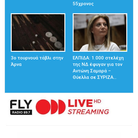
55χρονος
3ο τουρνουά τάβλι στην
ΕΛΠΙΔΑ: 1.000 στελέχη
Άρνα
της ΝΔ έφυγαν για τον
Αντώνη Σαμαρά –
Θύελλα σε ΣΥΡΙΖΑ…