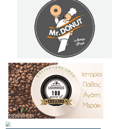
.
..
…