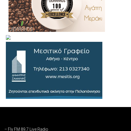
.
..
…
– Fly FM 89,7 Live Radio