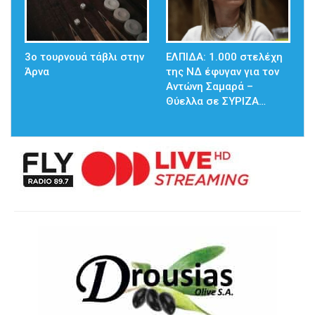
3ο τουρνουά τάβλι στην
ΕΛΠΙΔΑ: 1.000 στελέχη
Άρνα
της ΝΔ έφυγαν για τον
Αντώνη Σαμαρά –
Θύελλα σε ΣΥΡΙΖΑ…