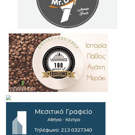
.
..
…