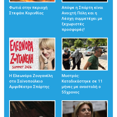
Φωτιά στην περιοχή
Απόψε η Σπάρτη είναι
Στεφάνι Κορινθίας
Ανοιχτή Πόλη και η
Λέσχη συμμετέχει με
ξεχωριστές
προσφορές!
Η Ελεωνόρα Ζουγανέλη
Μυστράς:
στο Σαϊνοπούλειο
Καταδικάστηκε σε 11
Αμφιθέατρο Σπάρτης
μήνες με αναστολή ο
55χρονος