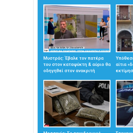
Μυστράς: Έβαλε τον πατέρα
Υπόθεσ
του στον καταψύκτη & αύριο θα
αίτια «
οδηγηθεί στον ανακριτή
εκτίμησ