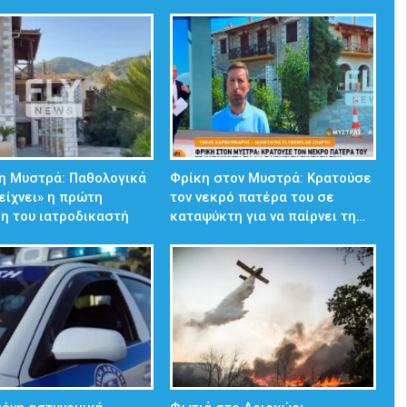
η Μυστρά: Παθολογικά
Φρίκη στον Μυστρά: Κρατούσε
δείχνει» η πρώτη
τον νεκρό πατέρα του σε
η του ιατροδικαστή
καταψύκτη για να παίρνει τη…