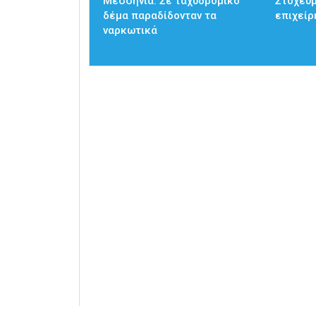
Μεσσηνία: Σε ταχυδρομικό
Στοχευμ
δέμα παραδίδονταν τα
επιχείρ
ναρκωτικά