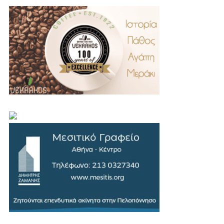
.
..
…