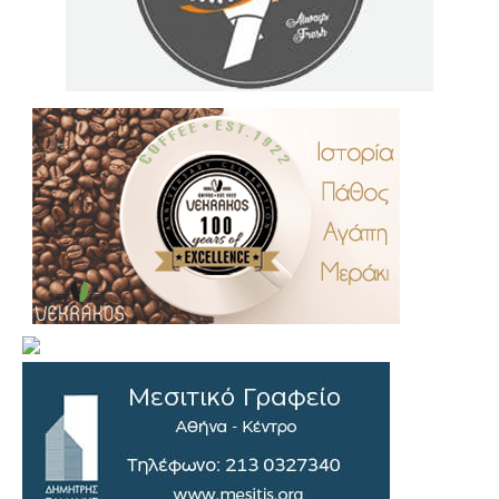
.
..
…