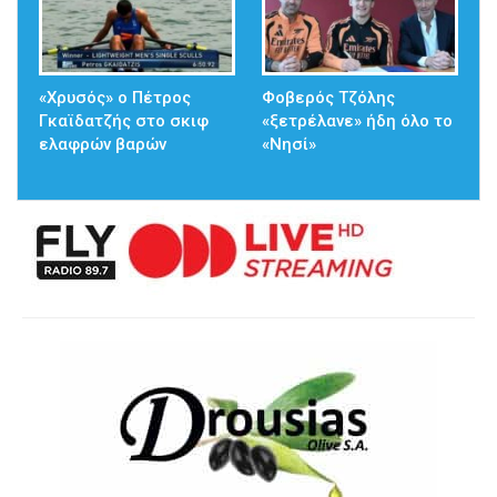
«Χρυσός» ο Πέτρος
Φοβερός Τζόλης
Γκαϊδατζής στο σκιφ
«ξετρέλανε» ήδη όλο το
ελαφρών βαρών
«Νησί»