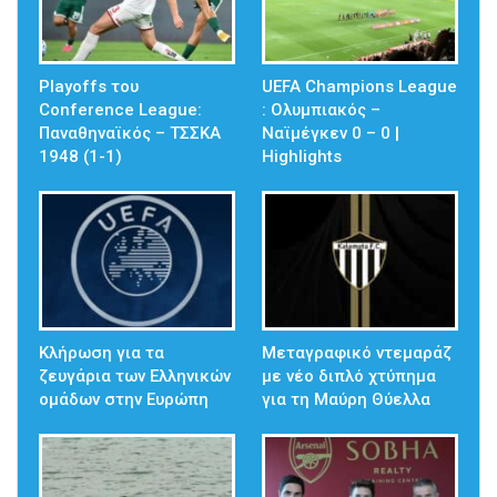
Playoffs του
UEFA Champions League
Conference League:
: Ολυμπιακός –
Παναθηναϊκός – ΤΣΣΚΑ
Ναϊμέγκεν 0 – 0 |
1948 (1-1)
Highlights
Κλήρωση για τα
Μεταγραφικό ντεμαράζ
ζευγάρια των Ελληνικών
με νέο διπλό χτύπημα
ομάδων στην Ευρώπη
για τη Μαύρη Θύελλα