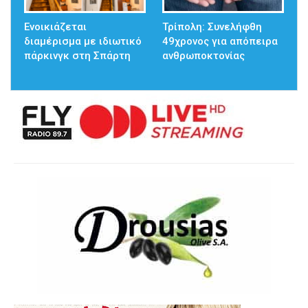
Ενοικιάζεται
Τρίπολη: Συνελήφθη
διαμέρισμα με ιδιωτικό
49χρονος για απόπειρα
πάρκινγκ στη Σπάρτη
ανθρωποκτονίας