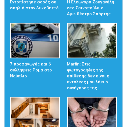
Εντοπίστηκε σορός σε
Η Ελεωνόρα Ζουγανέλη
σπηλιά στον Λυκαβηττό
στο Σαϊνοπούλειο
Αμφιθέατρο Σπάρτης
7 προσαγωγές και 6
Marfin: Στις
συλλήψεις Ρομά στο
φωτογραφίες της
Ναύπλιο
επίθεσης δεν είναι η
εντολέας μου λέει ο
συνήγορος της…