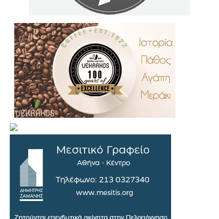
.
..
…