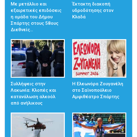
Με μετάλλιο και
Έκτακτη διακοπή
εξαιρετικές επιδόσεις
υδροδότησης στον
η ομάδα του Δήμου
Κλαδά
Σπάρτης στους 58ους
Διεθνείς…
Συλλήψεις στην
Η Ελεωνόρα Ζουγανέλη
Λακωνία: Κλοπές και
στο Σαϊνοπούλειο
κατανάλωση αλκοόλ
Αμφιθέατρο Σπάρτης
από ανήλικους