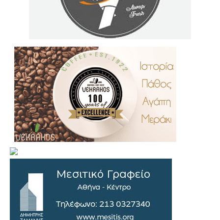
.
..
…