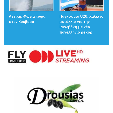
Αττική: Φωτιά τώρα
Παγκόσμιο U20: Χάλκινο
στον Κουβαρά
μετάλλιο για την
Ιακωβάκη με νέο
πανελλήνιο ρεκόρ