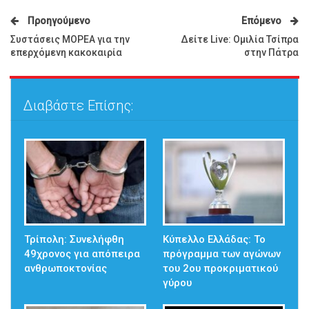
Προηγούμενο
Επόμενο
Συστάσεις ΜΟΡΕΑ για την
Δείτε Live: Ομιλία Τσίπρα
επερχόμενη κακοκαιρία
στην Πάτρα
Διαβάστε Επίσης:
Τρίπολη: Συνελήφθη
Κύπελλο Ελλάδας: Το
49χρονος για απόπειρα
πρόγραμμα των αγώνων
ανθρωποκτονίας
του 2ου προκριματικού
γύρου