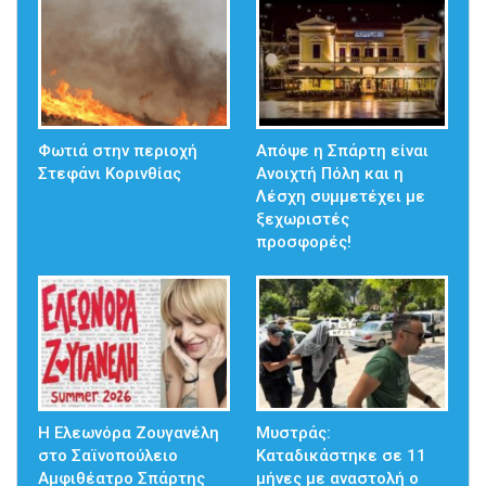
Φωτιά στην περιοχή
Απόψε η Σπάρτη είναι
Στεφάνι Κορινθίας
Ανοιχτή Πόλη και η
Λέσχη συμμετέχει με
ξεχωριστές
προσφορές!
Η Ελεωνόρα Ζουγανέλη
Μυστράς:
στο Σαϊνοπούλειο
Καταδικάστηκε σε 11
Αμφιθέατρο Σπάρτης
μήνες με αναστολή ο