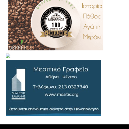
.
..
…