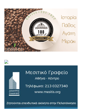
.
..
…