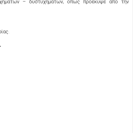
υχημάτων – δυστυχημάτων, όπως προέκυψε από την
ίας.
.