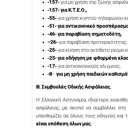
-157-
για μη χρήση της ζώνης ασφαλε
-157- για Κ.Τ.Ε.Ο.,
-55-
για χρήση κινητού τηλεφώνου κ
-51- για αντικανονικό προσπέρασμα
-46- για παραβίαση σηματοδότη,
–
26-
για παραβίαση προτεραιότητας,
-25-
για κίνηση στο αντίθετο ρεύμα 
-23- για οδήγηση με φθαρμένα ελασ
-17-
για αντικανονικούς ελιγμούς,
-8
–
για μη χρήση παιδικών καθισμά
ΙΙΙ. Συμβουλές Οδικής Ασφάλειας.
Η Ελληνική Αστυνομία, ιδιαίτερα ευαισ
ασφάλειας, με σκοπό να συμβάλλει στη
υπενθυμίζει σε όλους τους οδηγούς και 
είναι υπόθεση όλων μας.