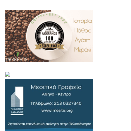
.
..
…