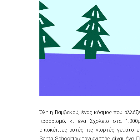
Όλη η
Βαμβακού
, ένας κόσμος που αλλάζ
προορισμό
,
κι ένα
Σ
χολείο στα 1.000μ
επισκέπτες αυτές τις γιορτές
γεμάτο ε
Santa
School
πρωταγωνιστ
ή
ς
είναι
ένα
Π