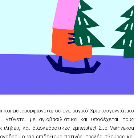
ει και μεταμορφώνεται σε ένα μαγικό Χριστουγεννιάτικο
. ντύνεται με αγιοβασιλιάτικα
και υποδέχεται τους
κπλήξεις και διασκεδαστικές εμπειρίες
!
Στ
ο
Vamvakou
αγοδρόμιο
για επιδέξιους πατινέρ
, τρελές σβούρες και