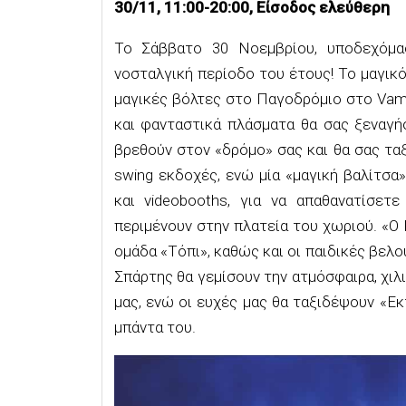
30/11,
11:00-20:00, Είσοδος ελεύθερη
Το Σάββατο 30 Νοεμβρίου,
υποδεχόμα
νοσταλγική περίοδο του έτους!
Το μαγικό
μαγικές βόλτες στο
Π
αγοδρόμιο στο
Vam
και φανταστικά πλάσματα
θα σας ξεναγ
βρεθούν στο
ν
«δρόμο» σας
και θα σας
τα
swing
εκδοχές,
ενώ
μία «μαγική βαλίτσα
και
video
boot
h
s
,
για να απαθανατίσετε τ
περιμένουν στην πλατεία του χωριού
. «
Ο
ομάδα «Τόπι»
, καθώς
και οι
παιδικές βελο
Σπάρτης θα γεμίσουν την ατμόσφαιρα, χιλι
μας, ενώ οι ευχές μας θα ταξιδέψουν «Εκ
μπάντα του
.