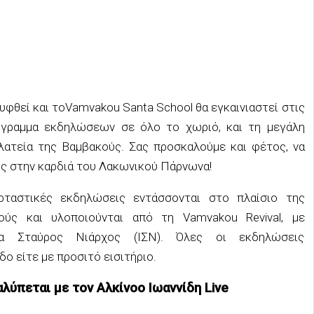
υφθεί και το
Vamvakou
Santa
School
θα
εγκαινιαστεί στις
όγραμμα εκδηλώσεων σε όλο το χωριό, και τη μεγάλη
λατεία της
Βαμβακούς
.
Σας προσκαλούμε και φέτος
,
να
ις
σ
την καρδιά του Λακωνικού Πάρνωνα!
ταστικές εκδηλώσεις εντάσσονται στο πλαίσιο της
ούς
και υλοποιούνται από τη V
amvakou
Revival
,
με
α Σταύρος Νιάρχος (ΙΣΝ). Όλες οι εκδηλώσεις
ο είτε με προσιτό εισιτήριο.
αλύπεται
με τον Αλκίνοο Ιωαννίδη
Live