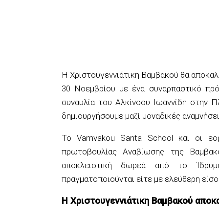
Η Χριστουγεννιάτικη
Βαμβακού
θα αποκαλ
30 Νοεμβρίου
με
ένα συναρπαστικό πρ
συναυλία του
Αλκίν
ο
ου Ιωαννίδη
στην Π
δημιουργήσουμε μαζί μοναδικές αναμνήσε
Το
Vamvakou
Santa
School
και οι εορ
πρωτοβουλίας Αναβίωσης της
Βαμβακ
αποκλειστική δωρεά από το Ίδρυμ
πραγματοποιούνται είτε με ελεύθερη είσοδ
Η Χριστουγεννιάτικη
Βαμβακού
αποκ