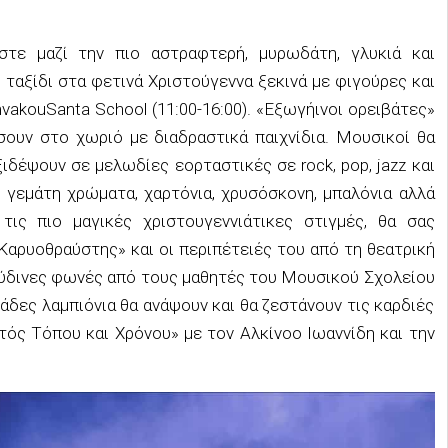
στε
μαζί την πιο αστραφτερή, μυρωδάτη, γλυκιά και
 ταξίδι στα φετινά Χριστούγεννα ξεκινά με φιγούρες και
vakou
Santa
School
(11:00-1
6
:00)
.
«
Ε
ξωγήινοι ορειβάτες»
ήσουν στο χωριό με
διαδραστικά
παιχνίδια. Μουσικοί
θα
ξιδέψουν σε μελωδίες εορταστικές σε
rock
,
pop
,
jazz
και
» γεμάτη χρώματα, χαρτόνια, χρυσόσκονη
,
μπαλόνια
αλλά
ις πιο μαγικές χριστουγεννιάτικες στιγμές,
θα σας
Καρυοθραύστης» και οι περιπέτειές του από τη θεατρική
ύδινες φωνές από τους μαθητές του Μουσικού Σχολείου
άδες λαμπιόνια θα ανάψουν και θα ζεστάνουν τις καρδιές
τός Τόπου και Χρόνου» με τον Αλκίνοο Ιωαννίδη και τη
ν