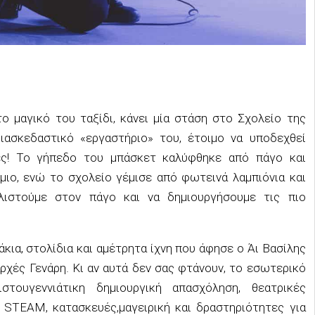
το μαγικό του ταξίδι, κάνει μία στάση στο
Σ
χολείο της
ιασκεδαστικό «εργαστήριο» του, έτοιμο να υποδεχθεί
ές!
Το γήπεδο του μπάσκετ
καλύφθηκε από πάγο και
μιο
,
ενώ το
σχολείο
γέμισε από φωτεινά λαμπιόνια και
ιστούμε στον πάγο και να δημιουργήσουμε τις πιο
κια, στολίδια και αμέτρητα ίχνη που άφησε ο
Ά
ι
Βασίλης
αρχές Γενάρη.
Κι αν
αυτά δεν σας φτάνουν
, το εσωτερικό
ιστουγεννιάτικη δημιουργική απασχόληση,
θεατρικές
, S
TEAM
, κατασκευές,
μαγειρική
και
δραστηριότητες
για