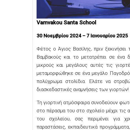
Vamvakou
Santa
School
30
Νοεμβρίου
2024 –
7
Ιανουαρίου
202
5
Φέτος ο Άγιος Βασίλης, πριν ξεκινήσει 
Βαμβακούς
και το μετατρέπει
σε ένα
δ
μικρούς και μεγάλους αυτές τις γιορτ
μεταμορφώθηκε σε
ένα μεγάλο
Π
αγοδρό
πολύχρωμα στολίδια
.
Ελάτε
να στροβιλ
διασκεδαστικές αναμνήσεις των γιορτών!
Τη γιορτινή ατμόσφαιρα συνοδεύουν φωτά
στο πέρασμα του στο σχολείο μέχρι τις 
του σχολείου, σας περιμένει για
χρ
παραστάσεις,
εκπαιδευτικά προγράμματα