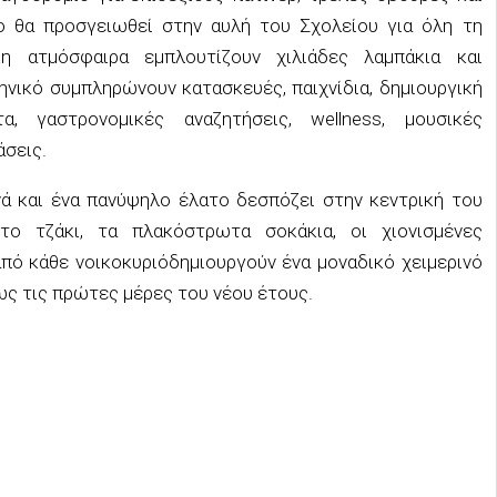
ο
θα προσγειωθ
εί
στην αυλή του Σχολείου
για όλη τη
κη ατμόσφαιρα εμπλουτίζουν χιλιάδες λαμπάκια και
κηνικό συμπληρώνουν
κατασκευές
,
παιχνίδια
,
δημιουργική
τα
,
γαστρονομικές αναζητήσεις
,
w
ellness
,
μουσικές
άσεις
.
νά
και ένα πανύψηλο έλατο δεσπόζει στην κεντρική του
ο τζάκι, τα πλακόστρωτα σοκάκια, οι χιονισμένες
πό κάθε νοικοκυριό
δημιουργούν ένα μοναδικό χειμερινό
ως τις πρώτες μέρες του νέου έτους.