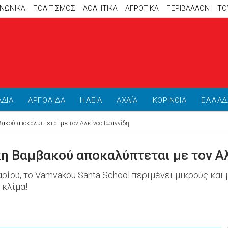
ΙΝΩΝΙΚΑ
ΠΟΛΙΤΙΣΜΟΣ
ΑΘΛΗΤΙΚΆ
ΑΓΡΟΤΙΚΑ
ΠΕΡΙΒΑΛΛΟΝ
ΤΟ
ΑΔΙΑ
ΑΡΓΟΛΙΔΑ
ΗΛΕΙΑ
ΑΧΑΪΑ
ΚΟΡΙΝΘΙΑ
ΕΛΛΑΔ
βακού αποκαλύπτεται με τον Αλκίνοο Ιωαννίδη
ικη Βαμβακού αποκαλύπτεται με τον Α
αρίου, το Vamvakou Santa School περιμένει μικρούς και 
 κλίμα!