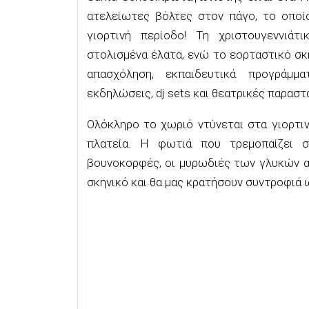
ατελείωτες βόλτες στον πάγο
,
τ
ο
οποί
γιορτινή περίοδο
! Τη χριστουγεννιάτι
στολισμένα έλατα, ενώ το εορταστικό σ
απασχόληση
,
εκπαιδευτικά προγράμμα
εκδηλώσεις
,
d
j
sets
και
θεατρικές παραστ
Ο
λόκληρο το χωριό ντύνεται στα γιορτι
πλατεία
.
Η φωτιά που τρεμοπαίζει στ
βουνοκορφές, οι μυρωδιές των γλυκών α
σκηνικό
και
θα μας κρατήσουν συντροφιά 