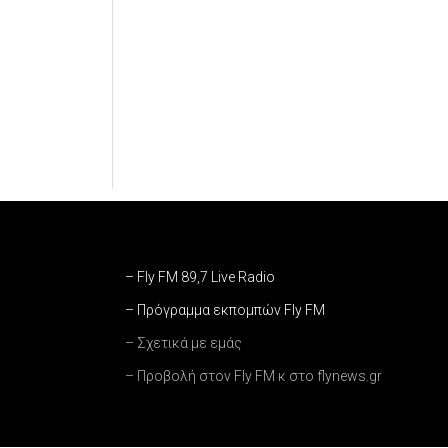
– Fly FM 89,7 Live Radio
– Πρόγραμμα εκπομπών Fly FM
– Σχετικά με εμάς
– Προβολή στον Fly FM κ στο flynews.gr