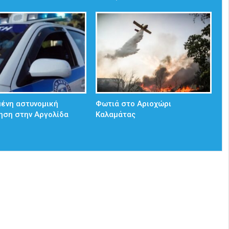
ένη αστυνομική
Φωτιά στο Αριοχώρι
ηση στην Αργολίδα
Καλαμάτας