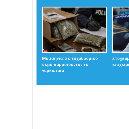
Μεσσηνία: Σε ταχυδρομικό
Στοχευμ
δέμα παραδίδονταν τα
επιχείρ
ναρκωτικά