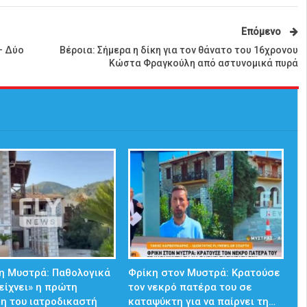
Επόμενο
– Δύο
Βέροια: Σήμερα η δίκη για τον θάνατο του 16χρονου
Κώστα Φραγκούλη από αστυνομικά πυρά
η Μυστρά: Παθολογικά
Φρίκη στον Μυστρά: Κρατούσε
δείχνει» η πρώτη
τον νεκρό πατέρα του σε
η του ιατροδικαστή
καταψύκτη για να παίρνει τη…