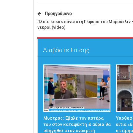
Προηγούμενο
Πλοίο έπεσε πάνω στη Γέφυρα του Μπρούκλιν 
νεκροί (video)
Διαβάστε Επίσης:
Μυστράς: Έβαλε τον πατέρα
Υπόθεσ
του στον καταψύκτη & αύριο θα
αίτια «
οδηγηθεί στον ανακριτή
εκτίμησ