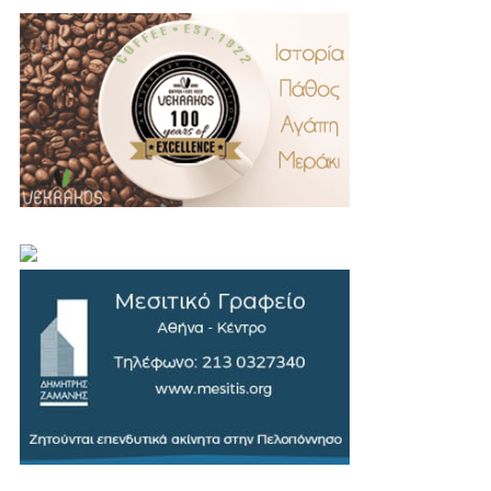
.
..
…