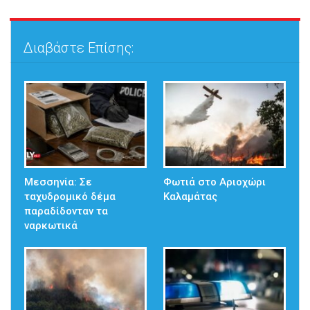
Διαβάστε Επίσης:
Μεσσηνία: Σε
Φωτιά στο Αριοχώρι
ταχυδρομικό δέμα
Καλαμάτας
παραδίδονταν τα
ναρκωτικά