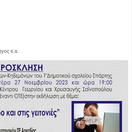
ος ε.α..