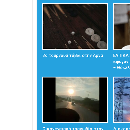
3ο τουρνουά τάβλι στην Άρνα
ΕΛΠΙΔΑ:
έφυγαν 
– Θύελλ
Οικογενειακή τραγωδία στην
Διακοπή