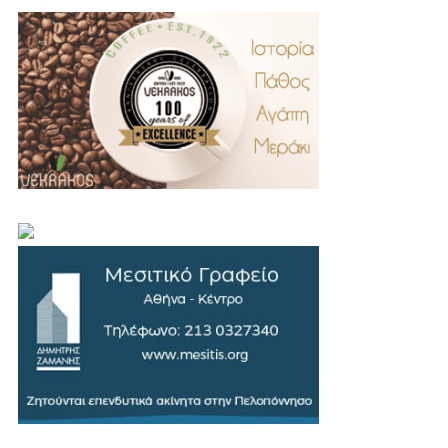
.
..
…