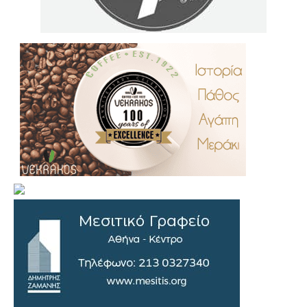
.
..
…