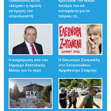
Παθολογικά αίτια
Κρατούσε τον νεκρό
«δείχνει» η πρώτη
πατέρα του σε
εκτίμηση του
καταψύκτη για να
ιατροδικαστή
παίρνει τη…
Η ενημέρωση από τον
Η Ελεωνόρα Ζουγανέλη
δήμαρχο Ανατολικής
στο Σαϊνοπούλειο
Μάνης για το νερό
Αμφιθέατρο Σπάρτης