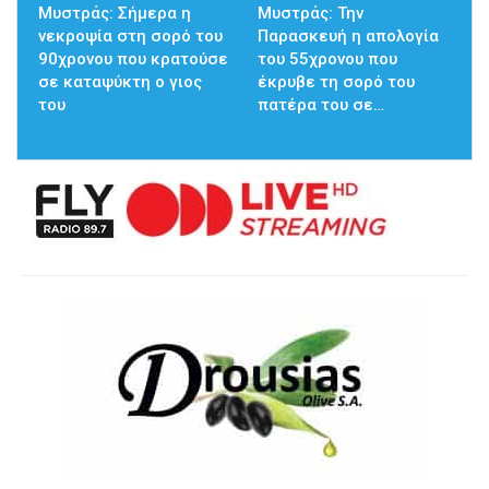
Mυστράς: Σήμερα η
Μυστράς: Την
νεκροψία στη σορό του
Παρασκευή η απολογία
90χρονου που κρατούσε
του 55χρονου που
σε καταψύκτη ο γιος
έκρυβε τη σορό του
του
πατέρα του σε…