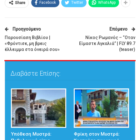
Facebook
Twitter
WhatsApp
Share
Προηγούμενο
Επόμενο
Παρουσίαση Βιβλίου |
Νίκος Ρωμανός – “Οταν
«Φρόντισε, μη βρεις
Είμαστε Αγκαλιά” | FLY 89.7
έλλειμμα στα όνειρά σου»
(teaser)
Διαβάστε Επίσης:
Υπόθεση Μυστρά:
Φρίκη στον Μυστρά: