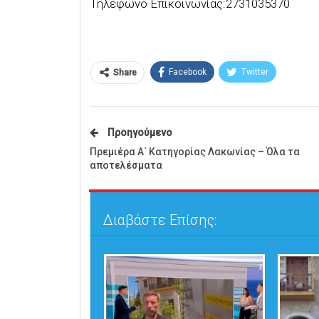
Τηλέφωνο Επικοινωνίας:2731035370
Facebook
Twitter
Share
Προηγούμενο
Πρεμιέρα Α΄ Κατηγορίας Λακωνίας – Όλα τα
αποτελέσματα
Διαβάστε Επίσης: