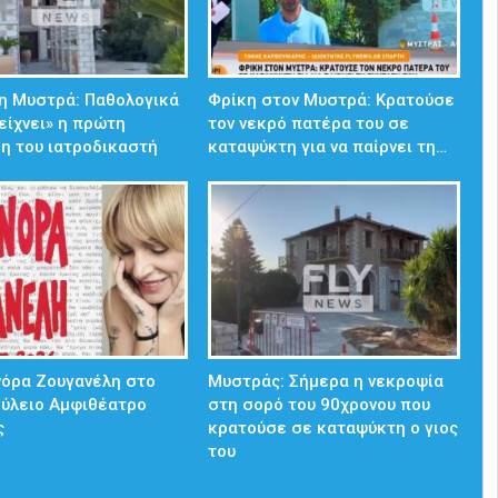
η Μυστρά: Παθολογικά
Φρίκη στον Μυστρά: Κρατούσε
δείχνει» η πρώτη
τον νεκρό πατέρα του σε
η του ιατροδικαστή
καταψύκτη για να παίρνει τη…
νόρα Ζουγανέλη στο
Mυστράς: Σήμερα η νεκροψία
ούλειο Αμφιθέατρο
στη σορό του 90χρονου που
ς
κρατούσε σε καταψύκτη ο γιος
του