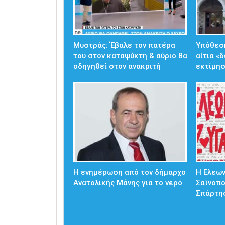
Μυστράς: Έβαλε τον πατέρα
Υπόθεσ
του στον καταψύκτη & αύριο θα
αίτια «
οδηγηθεί στον ανακριτή
εκτίμησ
Η ενημέρωση από τον δήμαρχο
Η Ελεω
Ανατολικής Μάνης για το νερό
Σαϊνοπ
Σπάρτη