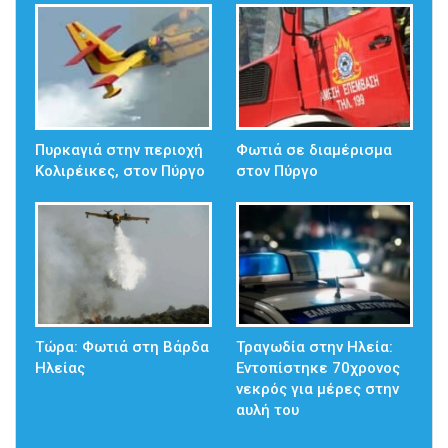
Πυρκαγιά στην περιοχή
Φωτιά σε διαμέρισμα
Κολιρέικες, στον Πύργο
στον Πύργο
Τώρα: Φωτιά στη Βάρδα
Τραγωδία στην Ηλεία:
Ηλείας
Εντοπίστηκε 70χρονος
νεκρός για μέρες στην
αυλή του