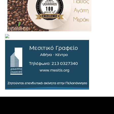
.
..
…