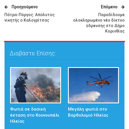
Προηγούμενο
Επόμενο
Πάτρα-Πύργος: Απόλυτος
Παραδίδουμε
νικητής ο Καλογρίτσας
ολοκληρωμένο νέο δίκτυο
ύδρευσης στο Δήμο
Κορινθίας
Διαβάστε Επίσης:
Φωτιά σε δασική
Μεγάλη φωτιά στο
έκταση στο Κουνουπέλι
Βαρθολομιό Ηλείας
Ηλείας