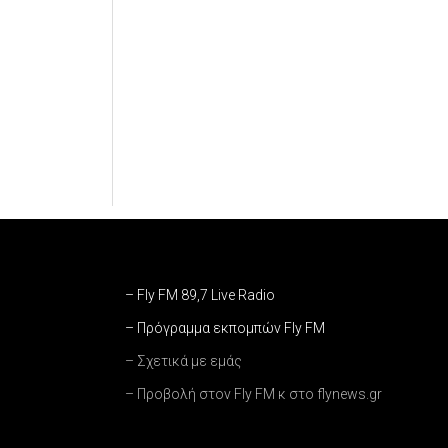
– Fly FM 89,7 Live Radio
– Πρόγραμμα εκπομπών Fly FM
– Σχετικά με εμάς
– Προβολή στον Fly FM κ στο flynews.gr