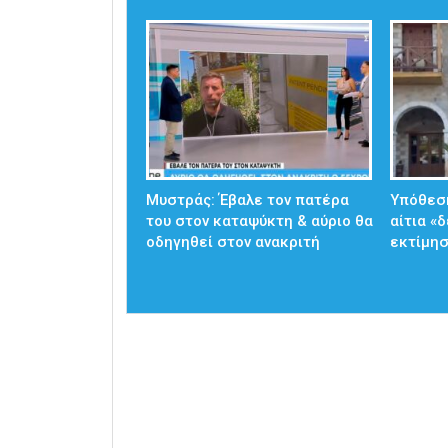
Μυστράς: Έβαλε τον πατέρα
Υπόθεσ
του στον καταψύκτη & αύριο θα
αίτια «
οδηγηθεί στον ανακριτή
εκτίμησ