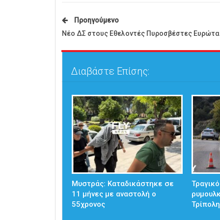
Προηγούμενο
Νέο ΔΣ στους Εθελοντές Πυροσβέστες Ευρώτα
Διαβάστε Επίσης:
Μυστράς: Καταδικάστηκε σε
Τραγικό
11 μήνες με αναστολή ο
ρυμουλκ
55χρονος
Τρίπολ