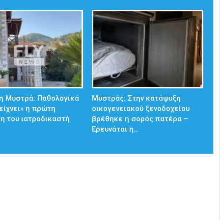
η Μυστρά: Παθολογικά
Μυστράς: Στην κατάψυξη
δείχνει» η πρώτη
οικογενειακού ξενοδοχείου
η του ιατροδικαστή
βρέθηκε η σορός πατέρα –
Ερευνάται η…