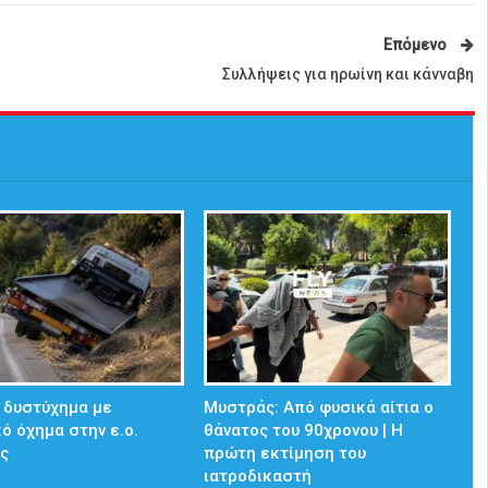
Επόμενο
Συλλήψεις για ηρωίνη και κάνναβη
 δυστύχημα με
Μυστράς: Από φυσικά αίτια ο
ό όχημα στην ε.ο.
θάνατος του 90χρονου | Η
ης
πρώτη εκτίμηση του
ιατροδικαστή