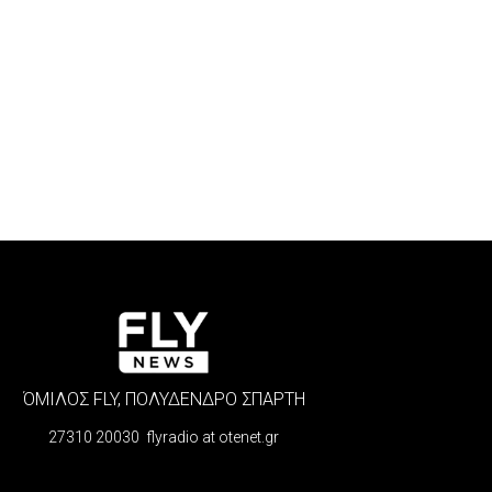
ΌΜΙΛΟΣ FLY, ΠΟΛΥΔΕΝΔΡΟ ΣΠΑΡΤΗ
27310 20030 flyradio at otenet.gr