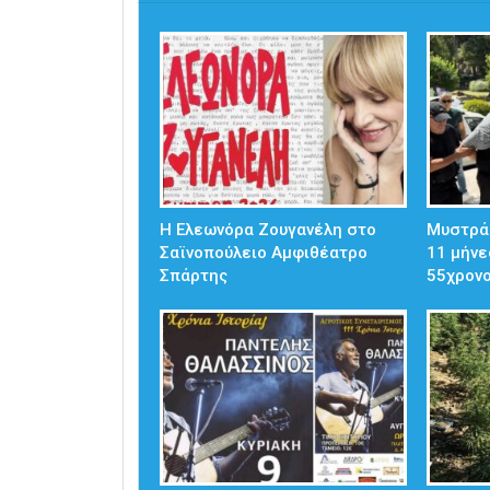
Η Ελεωνόρα Ζουγανέλη στο
Μυστρά
Σαϊνοπούλειο Αμφιθέατρο
11 μήνε
Σπάρτης
55χρον