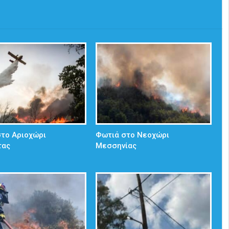
στο Αριοχώρι
Φωτιά στο Νεοχώρι
τας
Μεσσηνίας