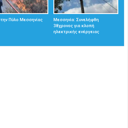
στην Πύλο Μεσσηνίας
Μεσσηνία: Συνελήφθη
38χρονος για κλοπή
ηλεκτρικής ενέργειας