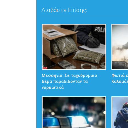
Διαβάστε Επίσης:
Μεσσηνία: Σε ταχυδρομικό
Φωτιά 
δέμα παραδίδονταν τα
Καλαμά
ναρκωτικά