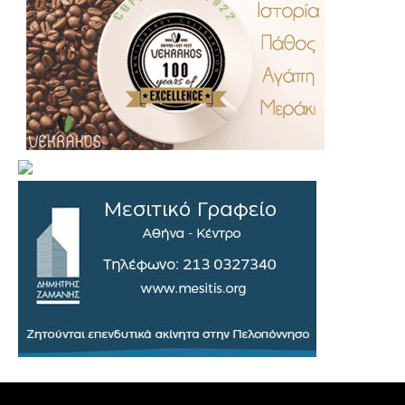
.
..
…