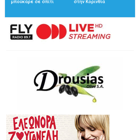
μπούκαρε σε σπίτι
στην Κορινθία