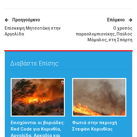
Προηγούμενο
Επόμενο
Επίσκεψη Μητσοτάκη στην
Ο χρυσός
Αργολίδα
παραολυμπιονίκης, Παύλος
Μάμαλος, στη Σπάρτη
Διαβάστε Επίσης:
Ενισχύονται οι βοριάδες:
Φωτιά στην περιοχή
Red Code για Κορινθία,
Στεφάνι Κορινθίας
Αργολίδα, Αρκαδία και