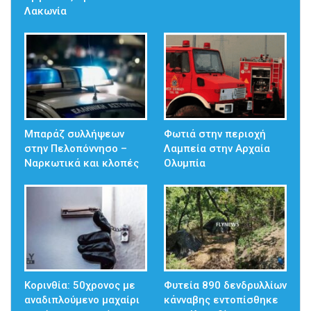
Λακωνία
Μπαράζ συλλήψεων
Φωτιά στην περιοχή
στην Πελοπόννησο –
Λαμπεία στην Αρχαία
Ναρκωτικά και κλοπές
Ολυμπία
Κορινθία: 50χρονος με
Φυτεία 890 δενδρυλλίων
αναδιπλούμενο μαχαίρι
κάνναβης εντοπίσθηκε