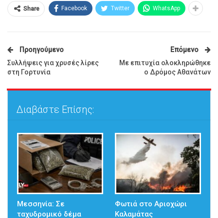
Facebook
Twitter
WhatsApp
Share
Προηγούμενο
Επόμενο
Συλλήψεις για χρυσές λίρες
Με επιτυχία ολοκληρώθηκε
στη Γορτυνία
ο Δρόμος Αθανάτων
Διαβάστε Επίσης:
Μεσσηνία: Σε
Φωτιά στο Αριοχώρι
ταχυδρομικό δέμα
Καλαμάτας