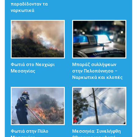
παραδίδονταν τα
ναρκωτικά
Φωτιά στο Νεοχώρι
Μπαράζ συλλήψεων
Μεσσηνίας
στην Πελοπόννησο –
Ναρκωτικά και κλοπές
Φωτιά στην Πύλο
Μεσσηνία: Συνελήφθη