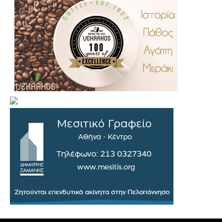
.
..
…