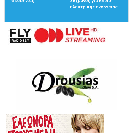
Μεσσηνίας
38χρονος για κλοπή
ηλεκτρικής ενέργειας