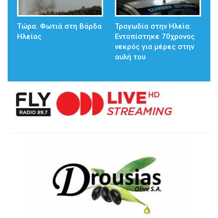
Τώρα: Φωτιά στη Βάρδα
Τραγωδία στην Ηλεία:
Ηλείας
Εντοπίστηκε 70χρονος
νεκρός για μέρες στην
αυλή του