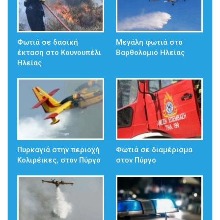
Φωτιά σε δασική
Μεγάλη φωτιά στο
έκταση στο Κουνουπέλι
Βαρθολομιό Ηλείας
Ηλείας
Πυρκαγιά στην περιοχή
Φωτιά σε διαμέρισμα
Κολιρέικες, στον Πύργο
στον Πύργο