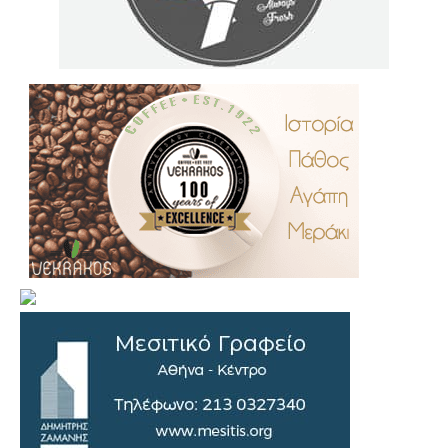
.
..
…