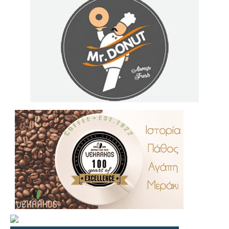
.
..
…