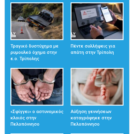
Τραγικό δυστύχημα με
Πέντε συλλήψεις για
ρυμουλκό όχημα στην
απάτη στην Τρίπολη
ε.ο. Τρίπολης
«Σφίγγει» ο αστυνομικός
Αύξηση γεννήσεων
κλοιός στην
καταγράφηκε στην
Πελοπόννησο
Πελοπόννησο