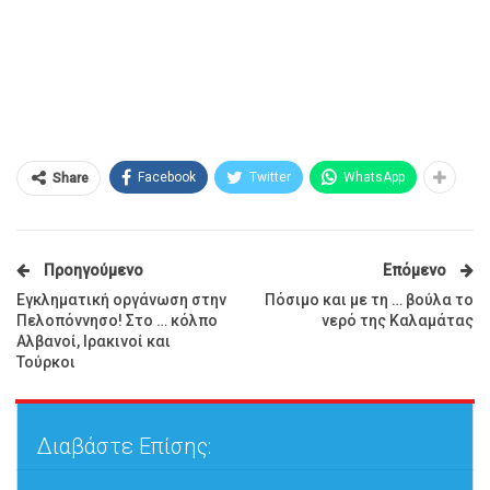
Facebook
Twitter
WhatsApp
Share
Προηγούμενο
Επόμενο
Εγκληματική οργάνωση στην
Πόσιμο και με τη … βούλα το
Πελοπόννησο! Στο … κόλπο
νερό της Καλαμάτας
Αλβανοί, Ιρακινοί και
Τούρκοι
Διαβάστε Επίσης: