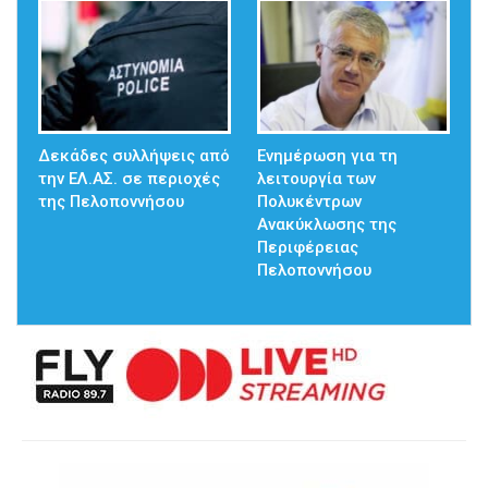
Δεκάδες συλλήψεις από
Ενημέρωση για τη
την ΕΛ.ΑΣ. σε περιοχές
λειτουργία των
της Πελοποννήσου
Πολυκέντρων
Ανακύκλωσης της
Περιφέρειας
Πελοποννήσου