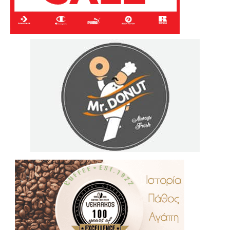
.
..
…