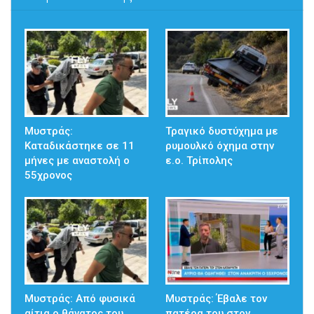
Μυστράς:
Τραγικό δυστύχημα με
Καταδικάστηκε σε 11
ρυμουλκό όχημα στην
μήνες με αναστολή ο
ε.ο. Τρίπολης
55χρονος
Μυστράς: Από φυσικά
Μυστράς: Έβαλε τον
αίτια ο θάνατος του
πατέρα του στον