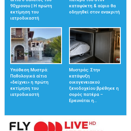
90χρονου | Η πρώτη
καταψύκτη & αύριο θα
εκτίμηση του
οδηγηθεί στον ανακριτή
ιατροδικαστή
Υπόθεση Μυστρά:
Μυστράς: Στην
Παθολογικά αίτια
κατάψυξη
«δείχνει» η πρώτη
οικογενειακού
εκτίμηση του
ξενοδοχείου βρέθηκε η
ιατροδικαστή
σορός πατέρα –
Ερευνάται η…