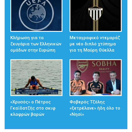
Κλήρωση για τα
Μεταγραφικό ντεμαράζ
ζευγάρια των Ελληνικών
με νέο διπλό χτύπημα
ομάδων στην Ευρώπη
για τη Μαύρη Θύελλα
«Χρυσός» ο Πέτρος
Φοβερός Τζόλης
Γκαϊδατζής στο σκιφ
«ξετρέλανε» ήδη όλο το
ελαφρών βαρών
«Νησί»