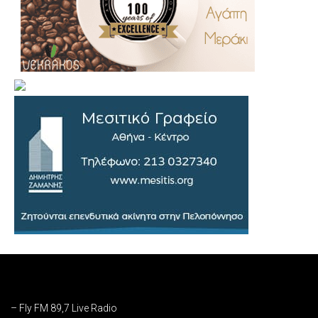
.
..
…
– Fly FM 89,7 Live Radio