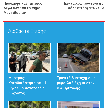
Πρόσληψη καθηγήτριας
Πριν τα Χριστούγεννα η δ’
Αγγλικών από το Δήμο
δόση επιδομάτων ΟΓΑ
Μονεμβασιάς
Διαβάστε Επίσης:
Μυστράς:
Τραγικό δυστύχημα με
Καταδικάστηκε σε 11
ρυμουλκό όχημα στην
μήνες με αναστολή ο
ε.ο. Τρίπολης
55χρονος