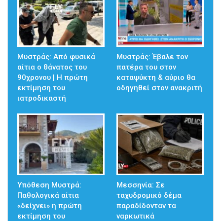
Μυστράς: Από φυσικά
Μυστράς: Έβαλε τον
αίτια ο θάνατος του
πατέρα του στον
90χρονου | Η πρώτη
καταψύκτη & αύριο θα
εκτίμηση του
οδηγηθεί στον ανακριτή
ιατροδικαστή
Υπόθεση Μυστρά:
Μεσσηνία: Σε
Παθολογικά αίτια
ταχυδρομικό δέμα
«δείχνει» η πρώτη
παραδίδονταν τα
εκτίμηση του
ναρκωτικά