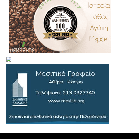
.
..
…