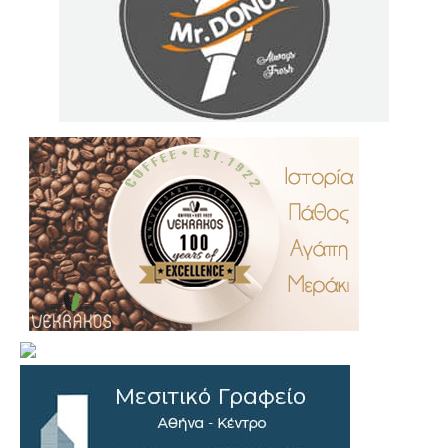
.
..
…