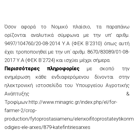
Όσον αφορά το Νομικό πλαίσιο, τα παραπάνω
ορίζονται αναλυτικά σύμφωνα με την υπ’ αριθμ.
9497/104760/20-08-2014 Υ.Α (ΦΕΚ Β΄2310) όπως αυτή
έχει τροποποιηθεί με την υπ΄ αριθμ. 8670/83089/01-08-
2017 Υ.Α (ΦΕΚ Β΄2724) και ισχύει μέχρι σήμερα.
Περισσότερες πληροφορίες
με σκοπό την
ενημέρωση κάθε ενδιαφερόμενου δίνονται στην
ηλεκτρονική ιστοσελίδα του Υπουργείου Αγροτικής
Ανάπτυξης &
Τροφίμων:http://www.minagric.gr/index.php/el/for-
farmer-2/crop-
production/fytoprostasiamenu/elenxoifitoprostateytikon
odigies-ele-arxes/879-katefintiriesarxes