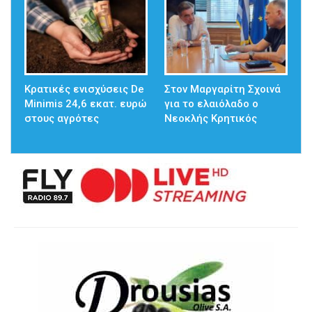
Κρατικές ενισχύσεις De
Στον Μαργαρίτη Σχοινά
Minimis 24,6 εκατ. ευρώ
για το ελαιόλαδο ο
στους αγρότες
Νεοκλής Κρητικός