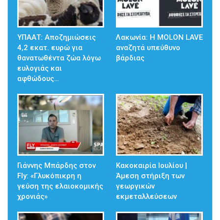
ΥΠΑΑΤ: Αποζημιώσεις
Λακωνία: Η MOLON LAVE
4,2 εκατ. ευρώ για
αναζητά υπεύθυνο
θανατωθέντα ζώα λόγω
βάρδιας
ευλογιάς και
αφθώδους…
Γιάννης Μπάρδης στον
Κακοκαιρία Ιουλίου |
Fly: «Γλυκόπικρη η
Άμεση στήριξη των
γεύση της ελαιοκομικής
γεωργικών
χρονιάς»
εκμεταλλεύσεων