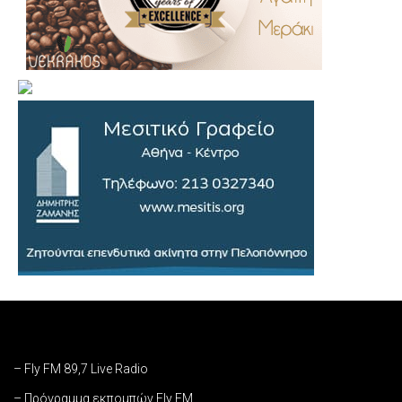
– Fly FM 89,7 Live Radio
– Πρόγραμμα εκπομπών Fly FM