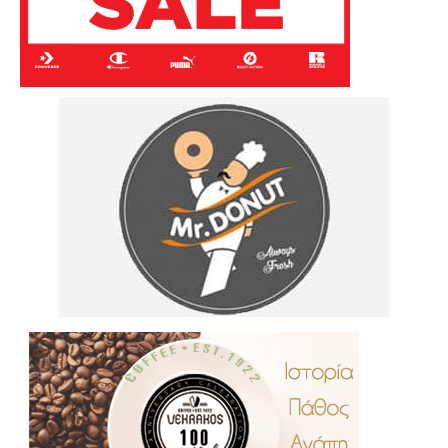
.
..
…