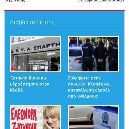
θέρμανσης
μεταφοράς αλλοδαπών
Διαβάστε Επίσης:
Έκτακτη διακοπή
Συλλήψεις στην
υδροδότησης στον
Λακωνία: Κλοπές και
Κλαδά
κατανάλωση αλκοόλ
από ανήλικους