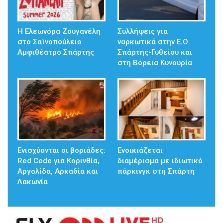
Η Ελεωνόρα Ζουγανέλη
Συλλήψεις για
στο Σαϊνοπούλειο
ναρκωτικά στην Ε.Ο.
Αμφιθέατρο Σπάρτης
Σπάρτης-Γυθείου και
στη Βόρεια Κυνουρία
Ενισχύονται οι βοριάδες:
Ενοικιάζεται
Red Code για Κορινθία,
διαμέρισμα με ιδιωτικό
Αργολίδα, Αρκαδία και
πάρκινγκ στη Σπάρτη
Λακωνία