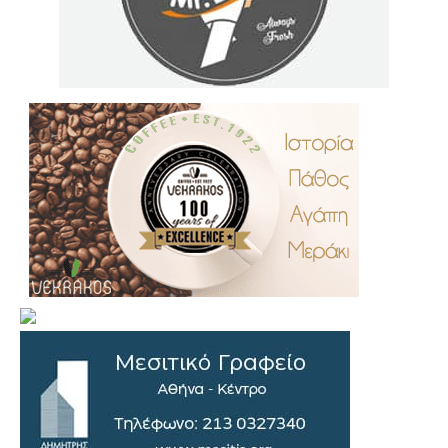
.
..
…