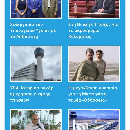
Συνεργασία του
Στη Βουλή ο Πτωχός για
Υπουργείου Υγείας με
το αεροδρόμιο
το Airbnb.org
Καλαμάτας
ΥΠΑ: Ιστορικό ρεκόρ
Η μεγαλύτερη ευκαιρία
ημερήσιας κίνησης
για τη Μεσσηνία η
πτήσεων
ταινία «Οδύσσεια»