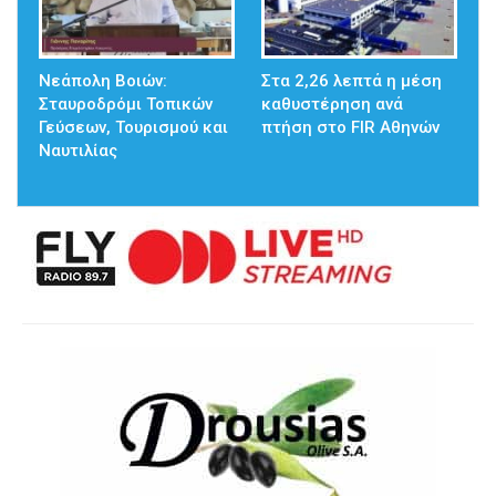
Νεάπολη Βοιών:
Στα 2,26 λεπτά η μέση
Σταυροδρόμι Τοπικών
καθυστέρηση ανά
Γεύσεων, Τουρισμού και
πτήση στο FIR Αθηνών
Ναυτιλίας