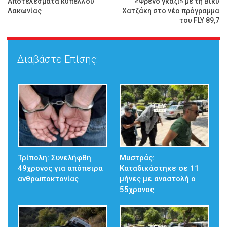
Αποτελέσματα κυπέλλου
«Φρένο γκάζι» με τη Βίκυ
Λακωνίας
Χατζάκη στο νέο πρόγραμμα
του FLY 89,7
Διαβάστε Επίσης:
Τρίπολη: Συνελήφθη
Μυστράς:
49χρονος για απόπειρα
Καταδικάστηκε σε 11
ανθρωποκτονίας
μήνες με αναστολή ο
55χρονος