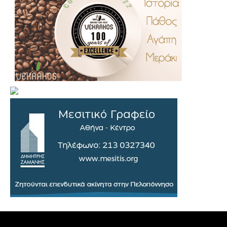
.
..
…