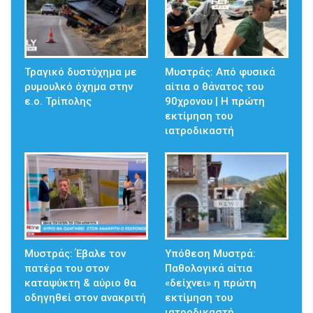
Τραγικό δυστύχημα με
Μυστράς: Από φυσικά
ρυμουλκό όχημα στην
αίτια ο θάνατος του
ε.ο. Τρίπολης
90χρονου | Η πρώτη
εκτίμηση του
ιατροδικαστή
Μυστράς: Έβαλε τον
Υπόθεση Μυστρά:
πατέρα του στον
Παθολογικά αίτια
καταψύκτη & αύριο θα
«δείχνει» η πρώτη
οδηγηθεί στον ανακριτή
εκτίμηση του
ιατροδικαστή