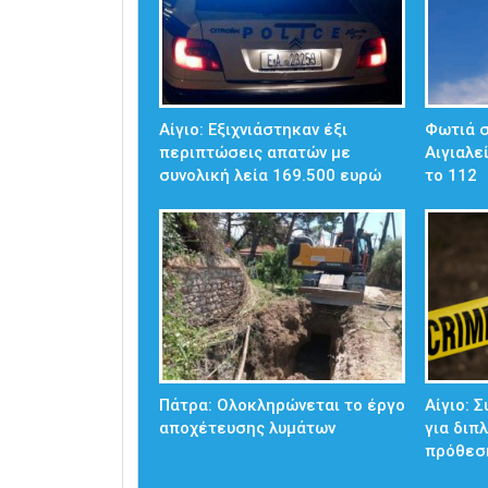
Αίγιο: Εξιχνιάστηκαν έξι
Φωτιά σ
περιπτώσεις απατών με
Αιγιαλε
συνολική λεία 169.500 ευρώ
το 112
Πάτρα: Ολοκληρώνεται το έργο
Αίγιο: 
αποχέτευσης λυμάτων
για διπ
πρόθεσ