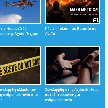
τις Νεραντζιές
Πύρινη κόλαση σε Βοιωτία και
ίας στην Αχαΐα -Ήχησε
Αχαΐα
Συνελήφθη αλλοδαπός
Συνελήφθη στην Αχαΐα διεθνώς
λή ανθρωποκτονία από
καταζητούμενος για
η
ανθρωποκτονία