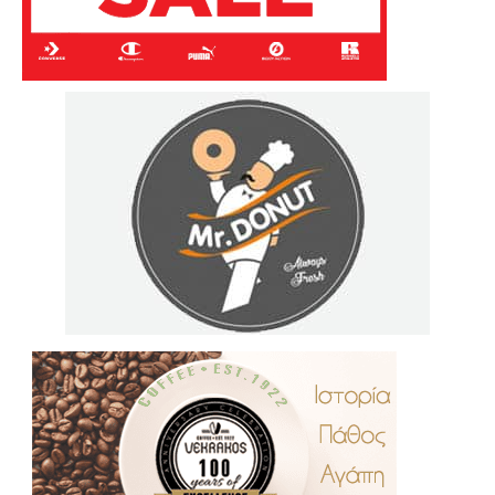
.
..
…