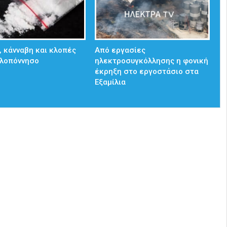
, κάνναβη και κλοπές
Από εργασίες
ελοπόννησο
ηλεκτροσυγκόλλησης η φονική
έκρηξη στο εργοστάσιο στα
Εξαμίλια