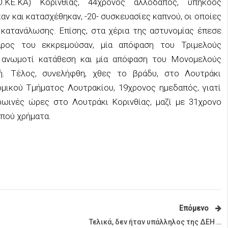
ΚΕ.ΚΑ) Κορινθίας, 44χρονος αλλοδαπός, υπήκοος
αν και κατασχέθηκαν, -20- συσκευασίες καπνού, οι οποίες
 κατανάλωσης. Επίσης, στα χέρια της αστυνομίας έπεσε
άρος του εκκρεμούσαν, μία απόφαση του Τριμελούς
ή ανωμοτί κατάθεση και μία απόφαση του Μονομελούς
πή. Τέλος, συνελήφθη, χθες το βράδυ, στο Λουτράκι
ομικού Τμήματος Λουτρακίου, 19χρονος ημεδαπός, γιατί
ινές ώρες στο Λουτράκι Κορινθίας, μαζί με 31χρονο
πού χρήματα.
Επόμενο
Τελικά, δεν ήταν υπάλληλος της ΔΕΗ …