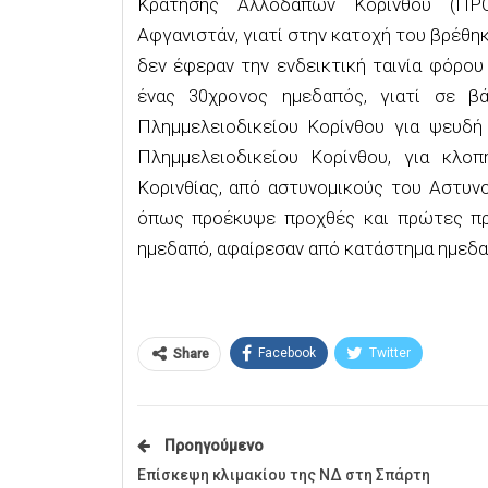
Κράτησης Αλλοδαπών Κορίνθου (ΠΡΟ.
Αφγανιστάν, γιατί στην κατοχή του βρέθηκ
δεν έφεραν την ενδεικτική ταινία φόρου
ένας 30χρονος ημεδαπός, γιατί σε β
Πλημμελειοδικείου Κορίνθου για ψευδ
Πλημμελειοδικείου Κορίνθου, για κλο
Κορινθίας, από αστυνομικούς του Αστυν
όπως προέκυψε προχθές και πρώτες πρω
ημεδαπό, αφαίρεσαν από κατάστημα ημεδα
Facebook
Twitter
Share
Προηγούμενο
Επίσκεψη κλιμακίου της ΝΔ στη Σπάρτη