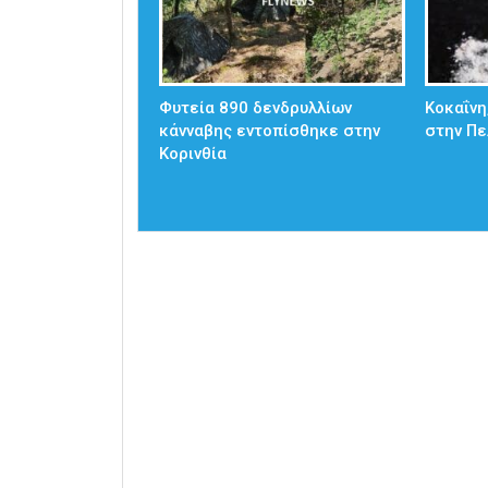
Φυτεία 890 δενδρυλλίων
Κοκαΐνη
κάνναβης εντοπίσθηκε στην
στην Π
Κορινθία