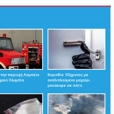
την περιοχή Λαμπεία
Κορινθία: 50χρονος με
χαία Ολυμπία
αναδιπλούμενο μαχαίρι
μπούκαρε σε σπίτι