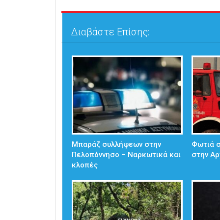
Διαβάστε Επίσης:
Μπαράζ συλλήψεων στην
Φωτιά σ
Πελοπόννησο – Ναρκωτικά και
στην Αρ
κλοπές