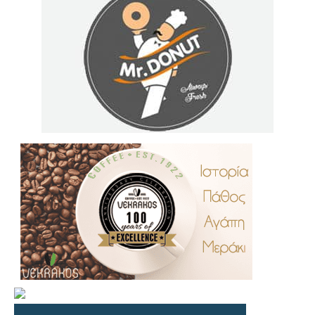
.
..
…