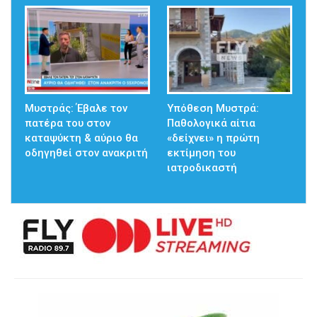
Μυστράς: Έβαλε τον
Υπόθεση Μυστρά:
πατέρα του στον
Παθολογικά αίτια
καταψύκτη & αύριο θα
«δείχνει» η πρώτη
οδηγηθεί στον ανακριτή
εκτίμηση του
ιατροδικαστή