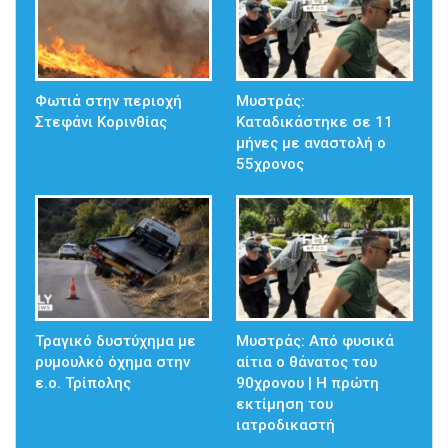
Φωτιά στην περιοχή
Μυστράς:
Στεφάνι Κορινθίας
Καταδικάστηκε σε 11
μήνες με αναστολή ο
55χρονος
Τραγικό δυστύχημα με
Μυστράς: Από φυσικά
ρυμουλκό όχημα στην
αίτια ο θάνατος του
ε.ο. Τρίπολης
90χρονου | Η πρώτη
εκτίμηση του
ιατροδικαστή