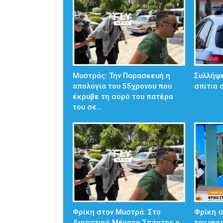
Μυστράς: Την Παρασκευή η
Συλλήψε
απολογία του 55χρονου που
σπίτια 
έκρυβε τη σορό του πατέρα
του σε…
Φρίκη στον Μυστρά: Στο
Φρίκη 
Δικαστικό Μέγαρο Σπάρτης ο
τον νεκ