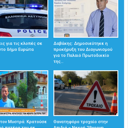
ις για τις κλοπές σε
Δαβάκης: Δημοσιεύτηκε η
στο δήμο Ευρώτα
προκήρυξη του Διαγωνισμού
για το Παλαιό Πρωτοδικείο
της…
στον Μυστρά: Κρατούσε
Θανατηφόρο τροχαίο στην
ρό πατέρα του σε
Απιδιά – Νεκρή 29χρονη