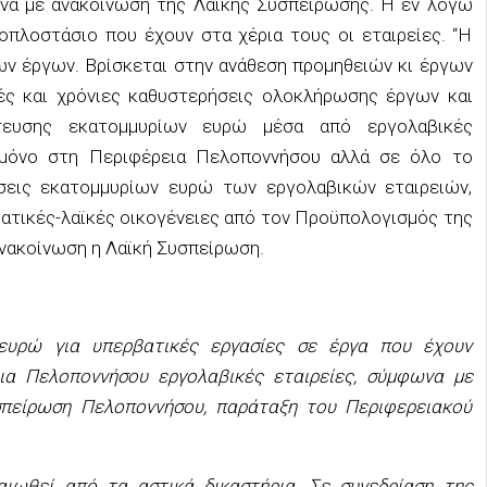
να με ανακοίνωση της Λαϊκής Συσπείρωσης. Η εν λόγω
οπλοστάσιο που έχουν στα χέρια τους οι εταιρείες. “Η
ων έργων. Βρίσκεται στην ανάθεση προμηθειών κι έργων
λές και χρόνιες καθυστερήσεις ολοκλήρωσης έργων και
έτευσης εκατομμυρίων ευρώ μέσα από εργολαβικές
ι μόνο στη Περιφέρεια Πελοποννήσου αλλά σε όλο το
ήσεις εκατομμυρίων ευρώ των εργολαβικών εταιρειών,
γατικές-λαϊκές οικογένειες από τον Προϋπολογισμός της
ανακοίνωση η Λαϊκή Συσπείρωση.
ευρώ για υπερβατικές εργασίες σε έργα που έχουν
εια Πελοποννήσου εργολαβικές εταιρείες, σύμφωνα με
σπείρωση Πελοποννήσου, παράταξη του Περιφερειακού
ιωθεί από τα αστικά δικαστήρια. Σε συνεδρίαση της