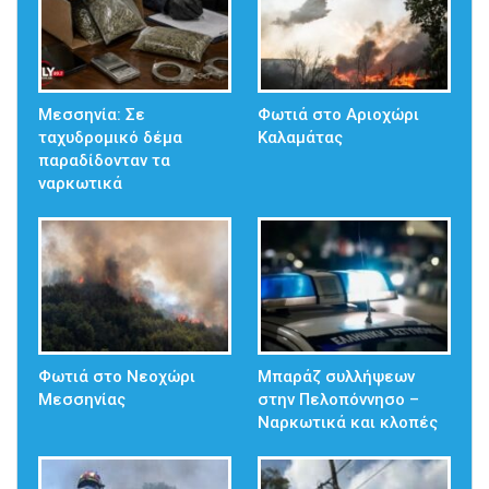
Μεσσηνία: Σε
Φωτιά στο Αριοχώρι
ταχυδρομικό δέμα
Καλαμάτας
παραδίδονταν τα
ναρκωτικά
Φωτιά στο Νεοχώρι
Μπαράζ συλλήψεων
Μεσσηνίας
στην Πελοπόννησο –
Ναρκωτικά και κλοπές