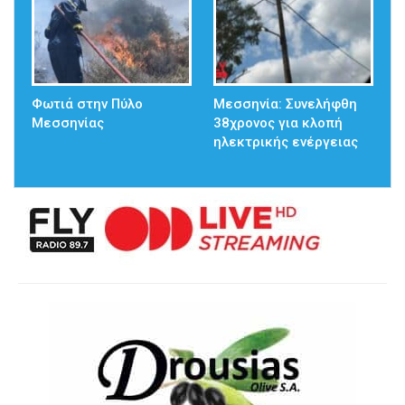
Φωτιά στην Πύλο
Μεσσηνία: Συνελήφθη
Μεσσηνίας
38χρονος για κλοπή
ηλεκτρικής ενέργειας