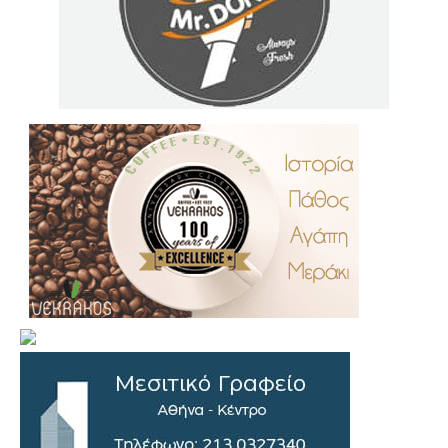
.
..
…